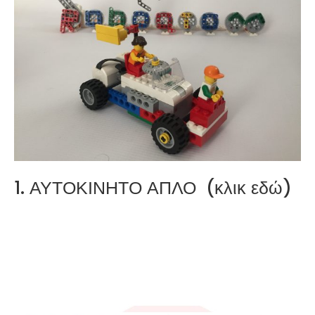
Rent a Robotic Lab.
For Schools, Hotels,
Camps
Read more
1. ΑΥΤΟΚΙΝΗΤΟ ΑΠΛΟ (κλικ εδώ)
Private pool (vilas)
educational
Robotics
Read more