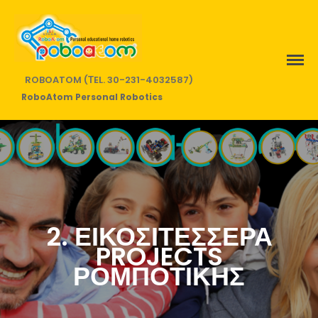
ROBOATOM (ΤEL. 30-231-4032587)
RoboAtom Personal Robotics
Home
Online Coding Courses
PROJECTS LIST
Private Robotics
2. ΕΙΚΟΣΙΤΕΣΣΕΡΑ
Rent a Robotic Lab
PROJECTS
Who we are
ΡΟΜΠΟΤΙΚΗΣ