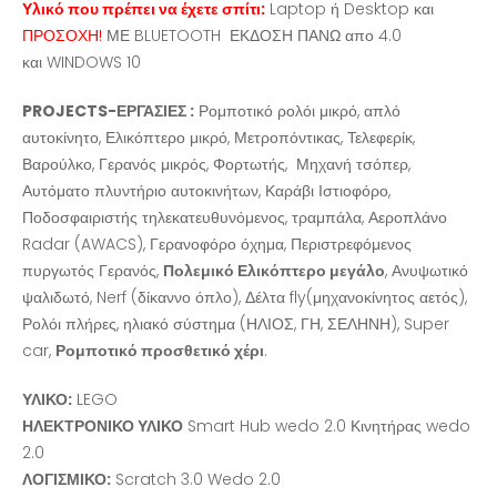
Υλικό που πρέπει να έχετε σπίτι:
Laptop ή Desktop και
ΠΡΟΣΟΧΗ!
ΜΕ BLUETOOTH ΕΚΔΟΣΗ ΠΑΝΩ απο 4.0
και WINDOWS 10
PROJECTS-ΕΡΓΑΣΙΕΣ :
Ρομποτικό ρολόι μικρό, απλό
αυτοκίνητο, Ελικόπτερο μικρό, Μετροπόντικας, Τελεφερίκ,
Βαρούλκο, Γερανός μικρός, Φορτωτής, Μηχανή τσόπερ,
Αυτόματο πλυντήριο αυτοκινήτων, Καράβι Ιστιοφόρο,
Ποδοσφαιριστής τηλεκατευθυνόμενος, τραμπάλα, Αεροπλάνο
Radar (AWACS), Γερανοφόρο όχημα, Περιστρεφόμενος
πυργωτός Γερανός,
Πολεμικό Ελικόπτερο μεγάλο
, Ανυψωτικό
ψαλιδωτό, Nerf (δίκαννο όπλο), Δέλτα fly(μηχανοκίνητος αετός),
Ρολόι πλήρες, ηλιακό σύστημα (ΗΛΙΟΣ, ΓΗ, ΣΕΛΗΝΗ), Super
car,
Ρομποτικό προσθετικό χέρι
.
ΥΛΙΚΟ:
LEGO
ΗΛΕΚΤΡΟΝΙΚΟ ΥΛΙΚΟ
Smart Hub wedo 2.0 Κινητήρας wedo
2.0
ΛΟΓΙΣΜΙΚΟ:
Scratch 3.0 Wedo 2.0